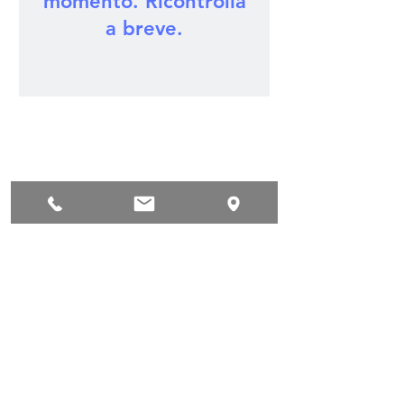
momento. Ricontrolla
a breve.
PARMA
SERVICE
Via 8 Marzo, 57 – 43044 Collecchio (PR)
C.F. / P.IVA:
02753850342
0521.936937
Tel:
Orari di apertura:
Lun-Ven
8:30 - 13:00
14:30 - 17:30
© 2025 Parmaservice